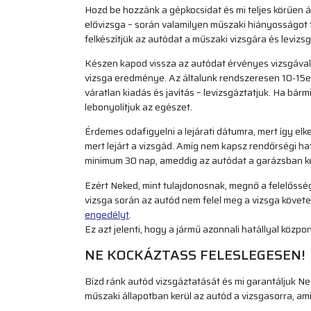
Hozd be hozzánk a gépkocsidat és mi teljes körűen 
elővizsga – során valamilyen műszaki hiányosságot t
felkészítjük az autódat a műszaki vizsgára és levizsg
Készen kapod vissza az autódat érvényes vizsgával. 
vizsga eredménye. Az általunk rendszeresen 10-15ez
váratlan kiadás és javítás – levizsgáztatjuk. Ha bár
lebonyolítjuk az egészet.
Érdemes odafigyelni a lejárati dátumra, mert így e
mert lejárt a vizsgád. Amíg nem kapsz rendőrségi hat
minimum 30 nap, ameddig az autódat a garázsban kel
Ezért Neked, mint tulajdonosnak, megnő a felelőssé
vizsga során az autód nem felel meg a vizsga követe
engedélyt
.
Ez azt jelenti, hogy a jármű azonnali hatállyal közpo
NE KOCKÁZTASS FELESLEGESEN!
Bízd ránk autód vizsgáztatását és mi garantáljuk Ne
műszaki állapotban kerül az autód a vizsgasorra, ami