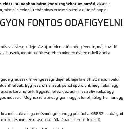
ta előtti 30 napban bármikor vizsgázhat az autód
, akkor is
a
, mint a jelenlegi. Tehát nincs értelme húzni az utolsó napig.
AGYON FONTOS ODAFIGYELNI
űszaki vizsga ideje. Az új autók esetén négy évente, majd az idő
xik, buszok, mentőautók esetében minden évben el kell vinni a
ngedély műszaki érvényességi idejének lejárta előtt 30 napon belül
 felderíthetőek. Egy részről nem sok pénzt spórolunk meg, talán egy
jba is kerülhetünk. Egyszer létezik az adminisztratív rizikó: egy
nyes műszaki. Méghozzá a bírság igen nagy is lehet, főleg, ha már egy
k ki a műszaki vizsga intézményét, ahogy például a KRESZ szabályait
minket és minden utasunkat (általában szeretetteinket).