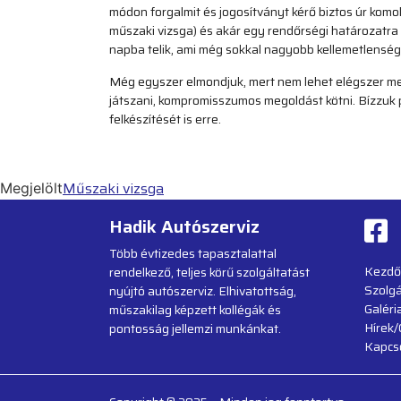
módon forgalmit és jogosítványt kérő biztos úr komol
műszaki vizsga) és akár egy rendőrségi határozatra i
napba telik, ami még sokkal nagyobb kellemetlenség, 
Még egyszer elmondjuk, mert nem lehet elégszer me
játszani, kompromisszumos megoldást kötni. Bízzuk 
felkészítését is erre.
Műszaki vizsga
Megjelölt
Hadik Autószerviz
Több évtizedes tapasztalattal
Kezdő
rendelkező, teljes körű szolgáltatást
Szolgá
nyújtó autószerviz. Elhivatottság,
Galéri
műszakilag képzett kollégák és
Hírek/
pontosság jellemzi munkánkat.
Kapcs