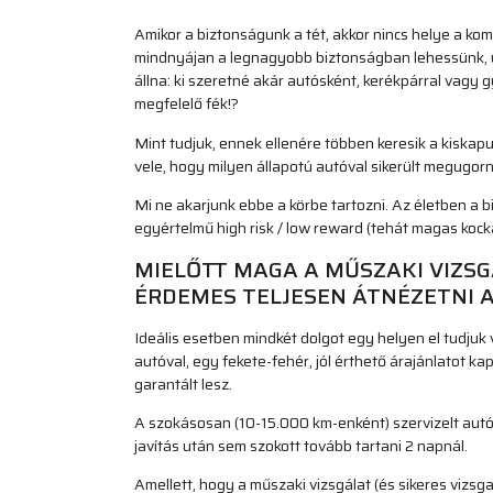
Amikor a biztonságunk a tét, akkor nincs helye a 
mindnyájan a legnagyobb biztonságban lehessünk, ut
állna: ki szeretné akár autósként, kerékpárral vagy
megfelelő fék!?
Mint tudjuk, ennek ellenére többen keresik a kiskapuk
vele, hogy milyen állapotú autóval sikerült megugor
Mi ne akarjunk ebbe a körbe tartozni. Az életben a 
egyértelmű high risk / low reward (tehát magas kock
MIELŐTT MAGA A MŰSZAKI VIZS
ÉRDEMES TELJESEN ÁTNÉZETNI A
Ideális esetben mindkét dolgot egy helyen el tudjuk v
autóval, egy fekete-fehér, jól érthető árajánlatot ka
garantált lesz.
A szokásosan (10-15.000 km-enként) szervizelt autó
javítás után sem szokott tovább tartani 2 napnál.
Amellett, hogy a műszaki vizsgálat (és sikeres vizs