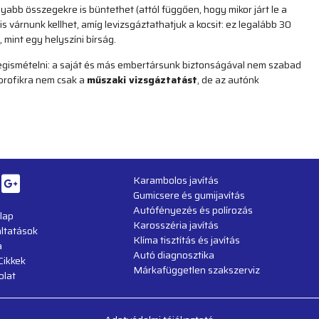
yabb összegekre is büntethet (attól függően, hogy mikor járt le a
s várnunk kellhet, amíg levizsgáztathatjuk a kocsit: ez legalább 30
mint egy helyszíni bírság.
gismételni: a saját és más embertársunk biztonságával nem szabad
profikra nem csak a
műszaki vizsgáztatást
, de az autónk
Karambolos javítás
Gumicsere és gumijavítás
Autófényezés és polírozás
lap
Karosszéria javítás
ltatások
Klíma tisztítás és javítás
a
Autó diagnosztika
Cikkek
Márkafüggetlen szakszerviz
olat