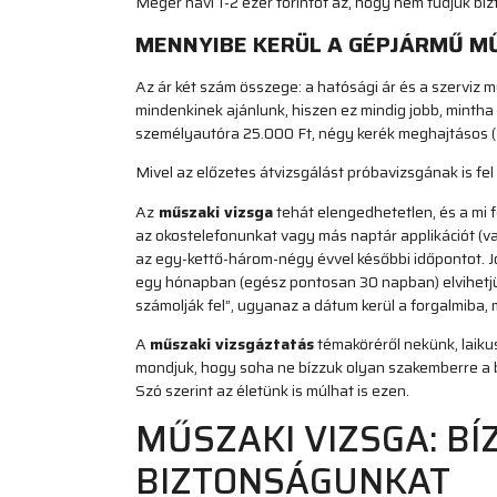
Megér havi 1-2 ezer forintot az, hogy nem tudjuk bi
MENNYIBE KERÜL A GÉPJÁRMŰ MŰ
Az ár két szám összege: a hatósági ár és a szerviz mu
mindenkinek ajánlunk, hiszen ez mindig jobb, mintha k
személyautóra 25.000 Ft, négy kerék meghajtásos 
Mivel az előzetes átvizsgálást próbavizsgának is fel l
Az
műszaki vizsga
tehát elengedhetetlen, és a mi 
az okostelefonunkat vagy más naptár applikációt (vag
az egy-kettő-három-négy évvel későbbi időpontot. Jó hí
egy hónapban (egész pontosan 30 napban) elvihetjü
számolják fel”, ugyanaz a dátum kerül a forgalmiba, m
A
műszaki vizsgáztatás
témaköréről nekünk, laiku
mondjuk, hogy soha ne bízzuk olyan szakemberre a bi
Szó szerint az életünk is múlhat is ezen.
MŰSZAKI VIZSGA: BÍ
BIZTONSÁGUNKAT