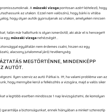
kompromisszumoknak. A
műszaki vizsga
pontosan azért kötelező, hogy
azhassunk az utakon. Ezzel nem valószínű, hogy bárki is vitába
 gyalog, hogy olyan autók gyorsuljanak az utakon, amelyeken nincsen
at, talán már hallottunk is olyan ismerőstől, aki akár el is hencegett
nia egy
műszaki vizsga
nehézségét…
biztonsággal egyáltalán nem érdemes csalni, hiszen ez egy
ázatú, alacsony jutalommal járó) tevékenység.
GÁZTATÁS MEGTÖRTÉNNE, MINDENKÉPP
Z AUTÓT.
égezni. Ilyen szerviz az autó Pátkai is. Itt, ha valami probléma van az
punk, hogy mennyibe kerül a felkészítés a vizsgára, majd a valós siker
kat a legtöbb esetben mindössze 1 nap levizsgáztatni, de komolyan
ga) garantálja a biztonságunkat, ennek hiányában a minket sztereotíp