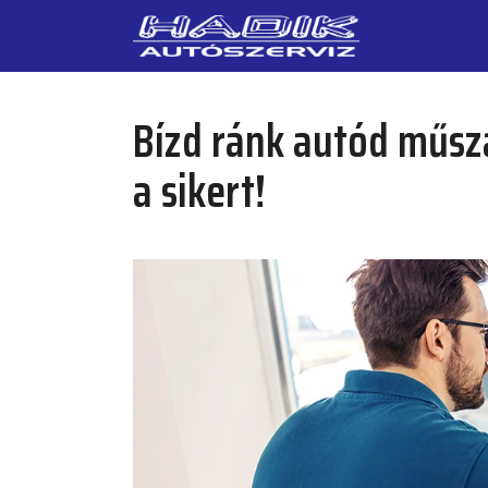
Bízd ránk autód műsza
a sikert!