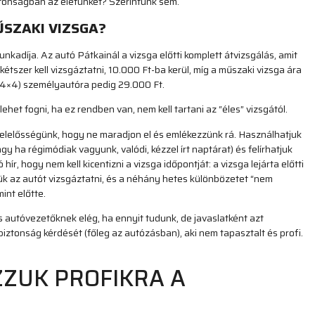
ztonságban az életünket? Szerintünk sem.
SZAKI VIZSGA?
nkadíja. Az autó Pátkainál a vizsga előtti komplett átvizsgálás, amit
étszer kell vizsgáztatni, 10.000 Ft-ba kerül, míg a műszaki vizsga ára
(4×4) személyautóra pedig 29.000 Ft.
ehet fogni, ha ez rendben van, nem kell tartani az “éles” vizsgától.
felelősségünk, hogy ne maradjon el és emlékezzünk rá. Használhatjuk
y ha régimódiak vagyunk, valódi, kézzel írt naptárat) és felírhatjuk
r, hogy nem kell kicentizni a vizsga időpontját: a vizsga lejárta előtti
k az autót vizsgáztatni, és a néhány hetes különbözetet “nem
int előtte.
s autóvezetőknek elég, ha ennyit tudunk, de javaslatként azt
ztonság kérdését (főleg az autózásban), aki nem tapasztalt és profi.
ZZUK PROFIKRA A