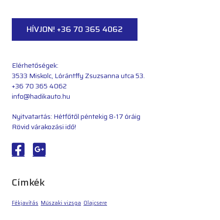
HÍVJON! +36 70 365 4062
Elérhetőségek:
3533 Miskolc, Lórántffy Zsuzsanna utca 53.
+36 70 365 4062
info@hadikauto.hu
Nyitvatartás: Hétfőtől péntekig 8-17 óráig
Rövid várakozási idő!
Címkék
Fékjavítás
Műszaki vizsga
Olajcsere