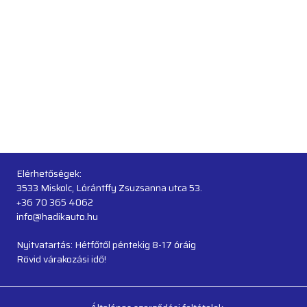
Elérhetőségek:
3533 Miskolc, Lórántffy Zsuzsanna utca 53.
+36 70 365 4062
info@hadikauto.hu
Nyitvatartás: Hétfőtől péntekig 8-17 óráig
Rövid várakozási idő!