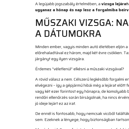
A legújabb jogszabály értelmében, a
vizsga lejára
ugyanaz a hónap és nap lesz a forgalmiba beírv
MŰSZAKI VIZSGA: N
A DÁTUMOKRA
Minden ember, vagyis minden autó életében eljön a m
előrehaladtával ez három, majd két évre csökken. Ta
járgányt egy ilyen vizsgára.
Érdemes “véletlenül” elkésni a műszaki vizsgával?
A rövid válasz a nem. Célszerű legkésőbb forgalmi e
elvégezni – így a gépjármű hibái még a lejárat előtt
vagy két ezer forintost egy hónapra, de komolyabb ba
rendőri ellenőrzés során bírságolnak, ha nincs érvé
jó ideje lejárt ez az irat.
De ennél is fontosabb, hogy nemcsak viccből találtá
sem. Ezeknek a lényege, hogy biztonságban tartson 