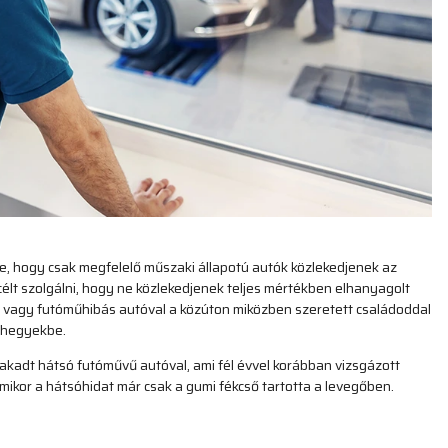
e, hogy csak megfelelő műszaki állapotú autók közlekedjenek az
célt szolgálni, hogy ne közlekedjenek teljes mértékben elhanyagolt
k vagy futóműhibás autóval a közúton miközben szeretett családoddal
a hegyekbe.
akadt hátsó futóművű autóval, ami fél évvel korábban vizsgázott
amikor a hátsóhidat már csak a gumi fékcső tartotta a levegőben.
!