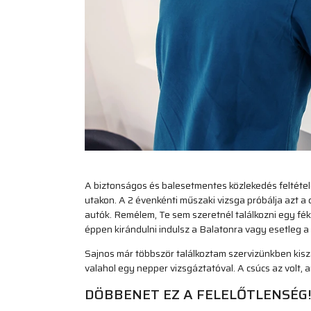
A biztonságos és balesetmentes közlekedés feltétel
utakon. A 2 évenkénti műszaki vizsga próbálja azt a 
autók. Remélem, Te sem szeretnél találkozni egy fé
éppen kirándulni indulsz a Balatonra vagy esetleg 
Sajnos már többször találkoztam szervizünkben kisz
valahol egy nepper vizsgáztatóval. A csúcs az volt, 
DÖBBENET EZ A FELELŐTLENSÉG