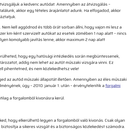
átvizsgáljuk a kedvenc autódat. Amennyiben az átvizsgálás –
alálunk, akkor egy tételes árajánlatot adunk. Ha elfogadod, akkor
áztatjuk.
Nem kell aggódnod és több órát sorban állni, hogy vajon mi lesz a
er km-ként szervizelt autókat az esetek zömében 1 nap alatt – nincs
milyen komolyabb javítás lenne, akkor maximum 2 nap alatt
lkerülheted, hogy egy hatósági intézkedés során megbüntessenek,
ározatot, addig nem lehet az autót műszaki vizsgára vinni. Ez
l pihentetned, és nem közlekedhetsz vele!
ged az autód műszaki állapotát illetően. Amennyiben az éles műszaki
lményének, úgy – 2010. január 1. után – érvénytelenítik a
forgalmi
ntilag a forgalomból kivonásra kerül.
ked, hogy elkerülhető legyen a forgalomból való kivonás. Csak olyan
 biztosítja a sikeres vizsgát és a biztonságos közlekedést számodra.