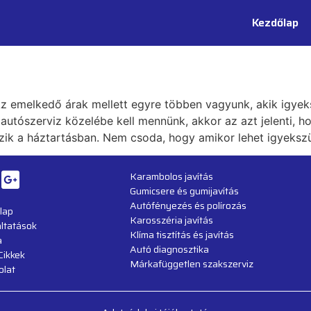
Kezdőlap
z emelkedő árak mellett egyre többen vagyunk, akik igyeks
 autószerviz közelébe kell mennünk, akkor az azt jelenti, 
ik a háztartásban. Nem csoda, hogy amikor lehet igyekszün
Karambolos javítás
Gumicsere és gumijavítás
Autófényezés és polírozás
lap
Karosszéria javítás
ltatások
Klíma tisztítás és javítás
a
Autó diagnosztika
Cikkek
Márkafüggetlen szakszerviz
olat