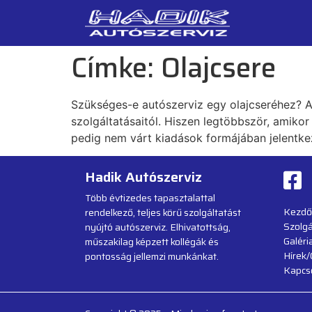
Címke:
Olajcsere
Szükséges-e autószerviz egy olajcseréhez? A
szolgáltatásaitól. Hiszen legtöbbször, amikor
pedig nem várt kiadások formájában jelentkez
Hadik Autószerviz
Több évtizedes tapasztalattal
Kezdő
rendelkező, teljes körű szolgáltatást
Szolgá
nyújtó autószerviz. Elhivatottság,
Galéri
műszakilag képzett kollégák és
Hírek/
pontosság jellemzi munkánkat.
Kapcs