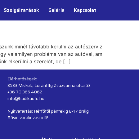
Szolgáltatások
Galéria
Kapcsolat
zünk minél távolabb kerülni az autószerviz
hogy valamilyen probléma van az autóval, ami
k elkerülni a szerelőt, de […]
Elérhetőségek:
3533 Miskolc, Lórántffy Zsuzsanna utca 53.
+36 70 365 4062
info@hadikauto.hu
Nyitvatartás: Hétfőtől péntekig 8-17 óráig
Rövid várakozási idő!